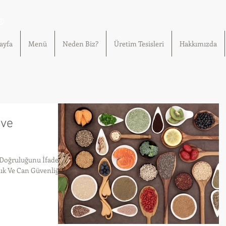
®
ayfa
Menü
Neden Biz?
Üretim Tesisleri
Hakkımızda
 ve
ş Doğruluğunu İfade
lık Ve Can Güvenliği